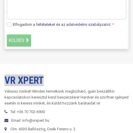
Elfogadom a
feltételeket
és az
adatvédelmi szabályzatot
.
*
KÜLDÉS
VR XPERT
Válassz minket! Minden termékünk megbízható, gyári beszállítói
kapcsolatokon keresztül kerül beszerzésre! Hardver és szoftver igényed
esetén is keress minket, és küldd hozzánk barátaidat is!
Tel: +36 70 702-6900
Email: info@vrxpert.hu
Cím: 6035 Ballószög, Deák Ferenc u. 2.