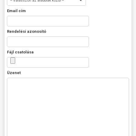
-- Válasszon az alábbiak közül --
Email cím
Rendelési azonosító
Fájl csatolása
Üzenet